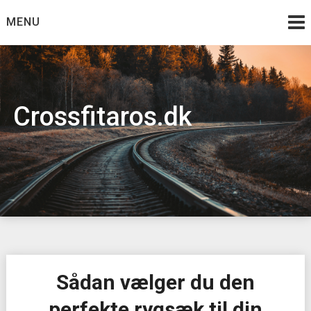
Skip
MENU
to
content
Crossfitaros.dk
Sådan vælger du den
perfekte rygsæk til din