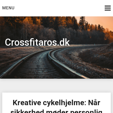
Skip
MENU
to
content
Crossfitaros.dk
Kreative cykelhjelme: Når
sikkerhed møder personlig