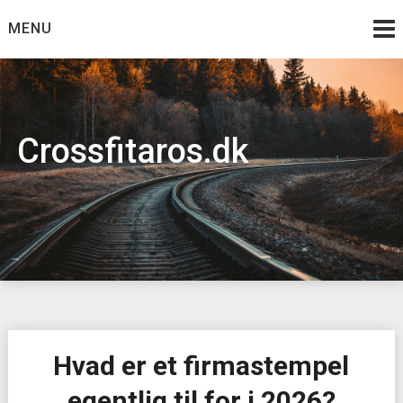
Skip
MENU
to
content
Crossfitaros.dk
Hvad er et firmastempel
egentlig til for i 2026?