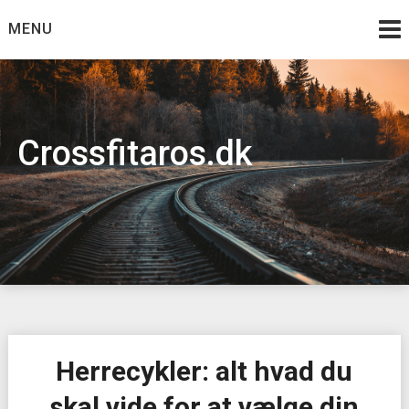
Skip
MENU
to
content
Crossfitaros.dk
Herrecykler: alt hvad du
skal vide for at vælge din