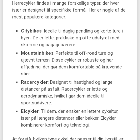
Herrecykler findes i mange forskellige typer, der hver
især er designet til specifikke formål. Her er nogle af de
mest populære kategorier:
Citybikes
: Ideelle til daglig pendling og korte ture i
byen. De er lette, praktiske og ofte udstyret med
skærme og bagagebærere.
Mountainbikes
: Perfekte til off-road ture og
ujævnt terræn. Disse cykler er robuste og har
affjedring, der gør dem komfortable på krævende
stier.
Racercykler
: Designet til hastighed og lange
distancer på asfalt. Racercykler er lette og
aerodynamiske, hvilket gør dem ideelle til
sportsudøvere.
Elcykler
: Til dem, der ønsker en lettere cykeltur,
især på længere distancer eller bakker. Elcykler
kombinerer komfort og teknologi.
At forstå, hvilken type cykel der passer til din livsstil, er