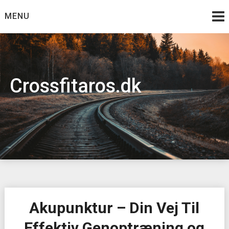
Skip
MENU
to
content
Crossfitaros.dk
Akupunktur – Din Vej Til
Effektiv Genoptræning og