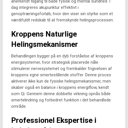
anerkendt tilgang til både fysisk og mental sundhed. I
dag integreres akupunktur effektivt i
genoptræningsforløb, hvor den viser sin styrke som et
værdifuldt redskab til at fremskynde helingsprocessen.
Kroppens Naturlige
Helingsmekanismer
Behandlingen bygger på en dyb forståelse af kroppens
energisystemer, hvor strategisk placerede nåle
stimulerer nervesystemet og fremkalder frigivelsen af
kroppens egne smertestillende stoffer. Denne proces
aktiverer ikke kun de fysiske helingsmekanismer, men
skaber også en balance i kroppens energiflow, kendt
som Qi. Gennem denne dobbelte virkning opnås både
smertelindring og forbedret funktion i det behandlede
område.
Professionel Ekspertise i