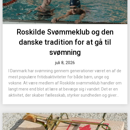
Roskilde Svømmeklub og den
danske tradition for at gå til
svømning
juli 8, 2026
I Danmark har svømning gennem generationer været en af de
mest populære fritidsaktiviteter for både børn, unge og
voksne. At være medlem af Roskilde svømmeklub handler om
langt mere end blot at lære at bevæge sig i vandet. Det er en
aktivitet, der skaber fællesskab, styrker sundheden og giver...