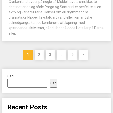
Grækenland byder på nogle af Middelhavets smukkeste
destinationer, og både Parga og Santorini er perfekte til en
aktiv og varieret ferie. Uanset om du drømmer om
dramatiske klipper, krystalklart vand eller romantiske
solnedgange, kan du kombinere afslapning med
spændende aktiviteter, når du bor på gode Hoteller på Parga
eller...
Indlægsinddeling
1
2
3
…
9
Søg
Søg
Recent Posts