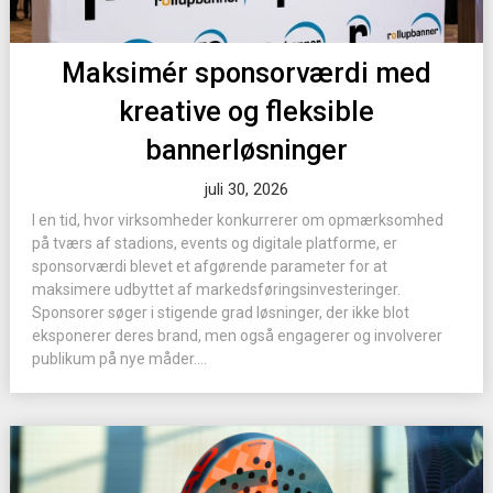
Maksimér sponsorværdi med
kreative og fleksible
bannerløsninger
juli 30, 2026
I en tid, hvor virksomheder konkurrerer om opmærksomhed
på tværs af stadions, events og digitale platforme, er
sponsorværdi blevet et afgørende parameter for at
maksimere udbyttet af markedsføringsinvesteringer.
Sponsorer søger i stigende grad løsninger, der ikke blot
eksponerer deres brand, men også engagerer og involverer
publikum på nye måder....