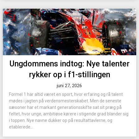
Ungdommens indtog: Nye talenter
rykker op i f1-stillingen
juni 27, 2026
Formel 1 har altid været en sport, hvor erfaring og rå talent
mødes i jagten på verdensmesterskabet. Men de seneste
sæsoner har et markant generationsskifte sat sit præg på
feltet, hvor unge, ambitiøse kørere i stigende grad blander sig
i toppen. Nye navne dukker op på resultattavlerne, og
etablerede...