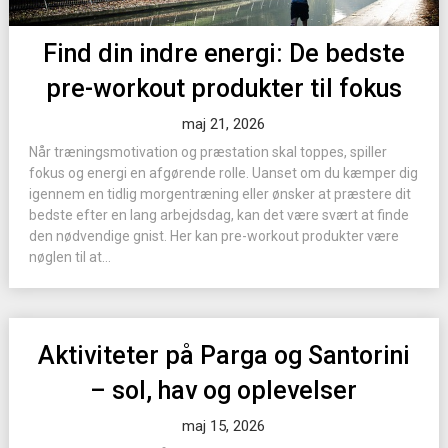
Find din indre energi: De bedste
pre-workout produkter til fokus
maj 21, 2026
Når træningsmotivation og præstation skal toppes, spiller
fokus og energi en afgørende rolle. Uanset om du kæmper dig
igennem en tidlig morgentræning eller ønsker at præstere dit
bedste efter en lang arbejdsdag, kan det være svært at finde
den nødvendige gnist. Her kan pre-workout produkter være
nøglen til at...
Aktiviteter på Parga og Santorini
– sol, hav og oplevelser
maj 15, 2026