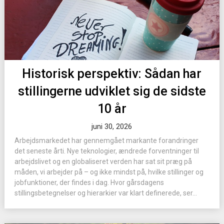
Historisk perspektiv: Sådan har
stillingerne udviklet sig de sidste
10 år
juni 30, 2026
Arbejdsmarkedet har gennemgået markante forandringer
det seneste årti. Nye teknologier, ændrede forventninger til
arbejdslivet og en globaliseret verden har sat sit præg på
måden, vi arbejder på – og ikke mindst på, hvilke stillinger og
jobfunktioner, der findes i dag. Hvor gårsdagens
stillingsbetegnelser og hierarkier var klart definerede, ser...