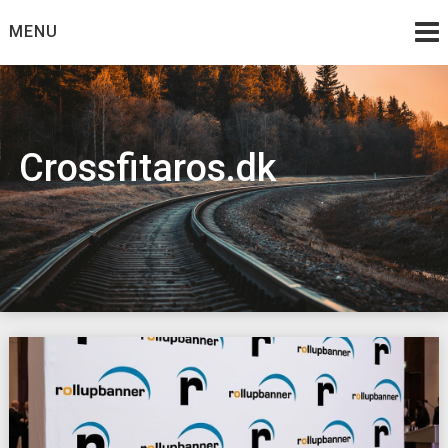
Skip
MENU
to
content
Crossfitaros.dk