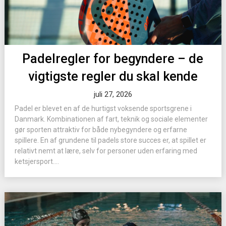
Padelregler for begyndere – de
vigtigste regler du skal kende
juli 27, 2026
Padel er blevet en af de hurtigst voksende sportsgrene i
Danmark. Kombinationen af fart, teknik og sociale elementer
gør sporten attraktiv for både nybegyndere og erfarne
spillere. En af grundene til padels store succes er, at spillet er
relativt nemt at lære, selv for personer uden erfaring med
ketsjersport....