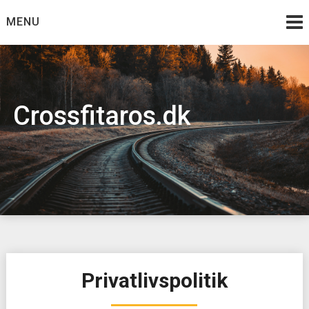
Skip
MENU
to
content
Crossfitaros.dk
Privatlivspolitik